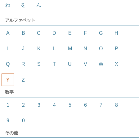
わ
を
ん
アルファベット
A
B
C
D
E
F
G
H
I
J
K
L
M
N
O
P
Q
R
S
T
U
V
W
X
Y
Z
数字
1
2
3
4
5
6
7
8
9
0
その他