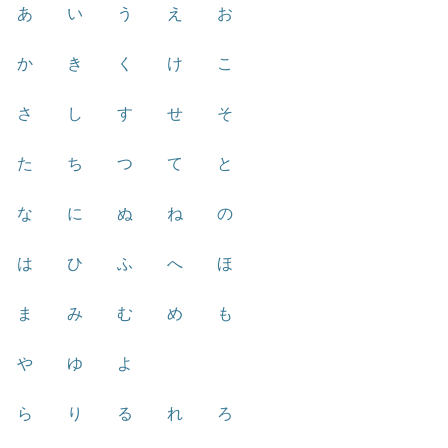
あ
い
う
え
お
か
き
く
け
こ
さ
し
す
せ
そ
た
ち
つ
て
と
な
に
ぬ
ね
の
は
ひ
ふ
へ
ほ
ま
み
む
め
も
や
ゆ
よ
ら
り
る
れ
ろ