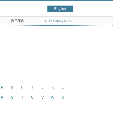
English
利用案内
すべての機能を見る≫
F
G
H
I
J
K
L
R
S
T
U
V
W
X