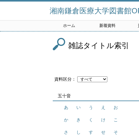
湘南鎌倉医療大学図書館OP
ホーム
新着資料
雑誌タイトル索引
資料区分
五十音
あ
い
う
え
お
か
き
く
け
こ
さ
し
す
せ
そ