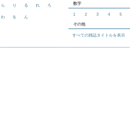
数字
ら
り
る
れ
ろ
1
2
3
4
5
わ
を
ん
その他
すべての雑誌タイトルを表示