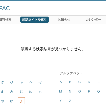
AC
資料検索
雑誌タイトル索引
お知らせ
カレンダー
該当する検索結果が見つかりません。
アルファベット
は
ひ
ふ
へ
ほ
A
B
C
D
E
ま
み
む
め
も
M
N
O
P
Q
Y
Z
や
ゆ
よ