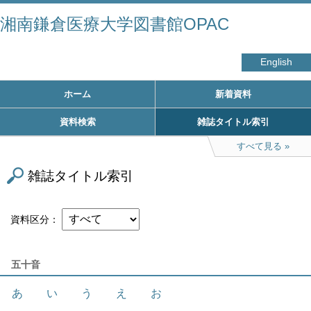
湘南鎌倉医療大学図書館OPAC
English
ホーム
新着資料
資料検索
雑誌タイトル索引
すべて見る
雑誌タイトル索引
資料区分
五十音
あ
い
う
え
お