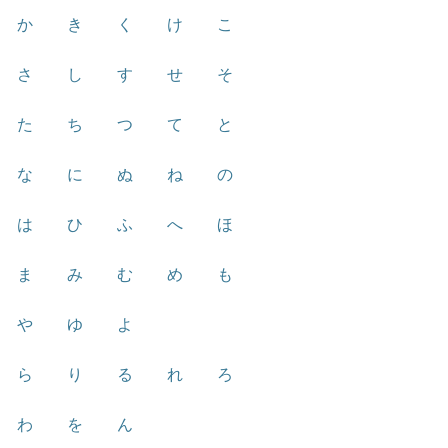
か
き
く
け
こ
さ
し
す
せ
そ
た
ち
つ
て
と
な
に
ぬ
ね
の
は
ひ
ふ
へ
ほ
ま
み
む
め
も
や
ゆ
よ
ら
り
る
れ
ろ
わ
を
ん