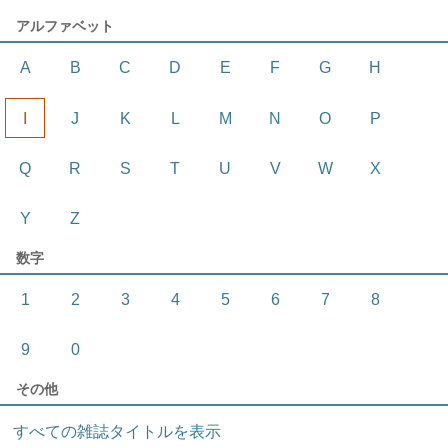
アルファベット
A
B
C
D
E
F
G
H
I
J
K
L
M
N
O
P
Q
R
S
T
U
V
W
X
Y
Z
数字
1
2
3
4
5
6
7
8
9
0
その他
すべての雑誌タイトルを表示