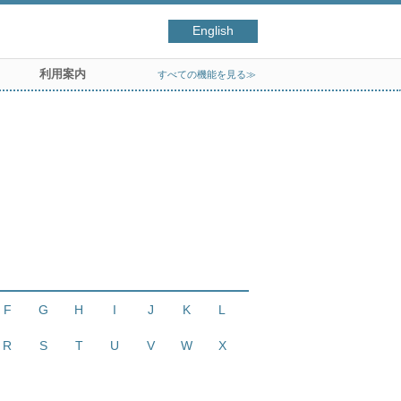
English
利用案内
すべての機能を見る≫
F
G
H
I
J
K
L
R
S
T
U
V
W
X