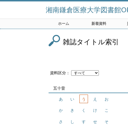
湘南鎌倉医療大学図書館OP
ホーム
新着資料
雑誌タイトル索引
資料区分
五十音
あ
い
う
え
お
か
き
く
け
こ
さ
し
す
せ
そ