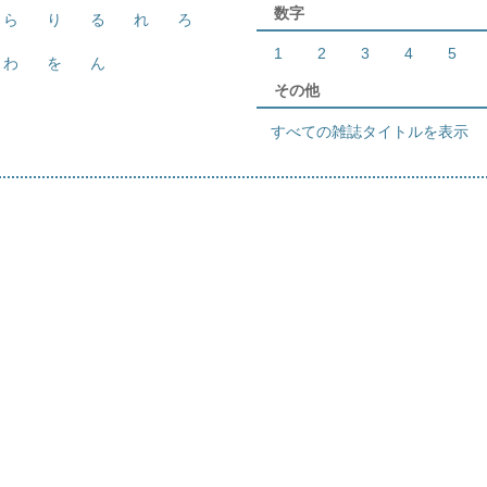
数字
ら
り
る
れ
ろ
1
2
3
4
5
わ
を
ん
その他
すべての雑誌タイトルを表示