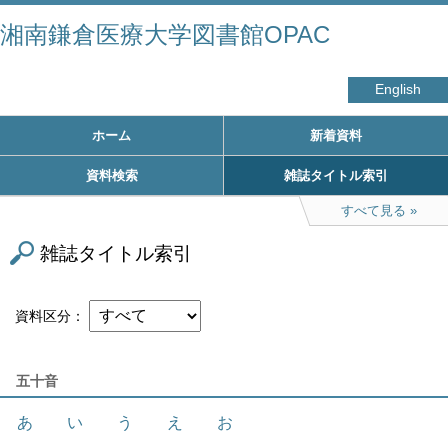
湘南鎌倉医療大学図書館OPAC
English
ホーム
新着資料
資料検索
雑誌タイトル索引
すべて見る
雑誌タイトル索引
資料区分
五十音
あ
い
う
え
お