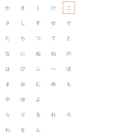
か
き
く
け
こ
さ
し
す
せ
そ
た
ち
つ
て
と
な
に
ぬ
ね
の
は
ひ
ふ
へ
ほ
ま
み
む
め
も
や
ゆ
よ
ら
り
る
れ
ろ
わ
を
ん