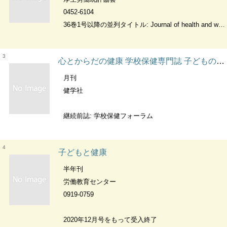
0452-6104
36巻1号以降の並列タイトル: Journal of health and welfare statistics. 1巻1号から58巻3号までの編者: 厚生統計協会. 1巻1号から58巻3号までの出版者: 厚生統計協会
3
心とからだの健康 学校保健専門誌 子どもの生きる力を育む
月刊
健学社
継続前誌: 学校保健フォーラム
4
子どもと健康
半年刊
労働教育センター
0919-0759
2020年12月号をもって受入終了