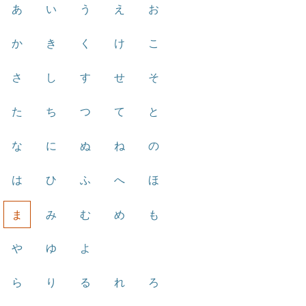
あ
い
う
え
お
か
き
く
け
こ
さ
し
す
せ
そ
た
ち
つ
て
と
な
に
ぬ
ね
の
は
ひ
ふ
へ
ほ
ま
み
む
め
も
や
ゆ
よ
ら
り
る
れ
ろ