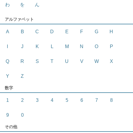
わ
を
ん
アルファベット
A
B
C
D
E
F
G
H
I
J
K
L
M
N
O
P
Q
R
S
T
U
V
W
X
Y
Z
数字
1
2
3
4
5
6
7
8
9
0
その他