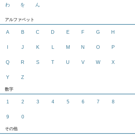
わ
を
ん
アルファベット
A
B
C
D
E
F
G
H
I
J
K
L
M
N
O
P
Q
R
S
T
U
V
W
X
Y
Z
数字
1
2
3
4
5
6
7
8
9
0
その他