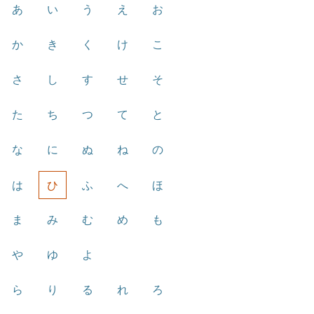
あ
い
う
え
お
か
き
く
け
こ
さ
し
す
せ
そ
た
ち
つ
て
と
な
に
ぬ
ね
の
は
ひ
ふ
へ
ほ
ま
み
む
め
も
や
ゆ
よ
ら
り
る
れ
ろ