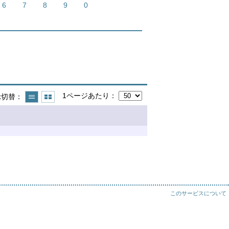
6
7
8
9
0
1ページあたり
示切替
このサービスについて