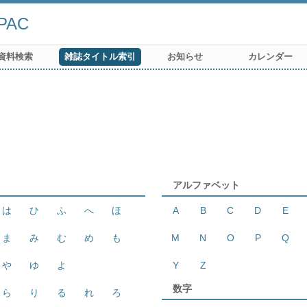
AC
資料検索
雑誌タイトル索引
お知らせ
カレンダー
アルファベット
は
ひ
ふ
へ
ほ
A
B
C
D
E
ま
み
む
め
も
M
N
O
P
Q
や
ゆ
よ
Y
Z
数字
ら
り
る
れ
ろ