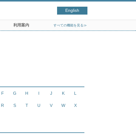
English
利用案内
すべての機能を見る≫
F
G
H
I
J
K
L
R
S
T
U
V
W
X