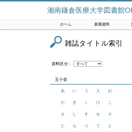
湘南鎌倉医療大学図書館OP
ホーム
新着資料
雑誌タイトル索引
資料区分
五十音
あ
い
う
え
お
か
き
く
け
こ
さ
し
す
せ
そ
た
ち
つ
て
と