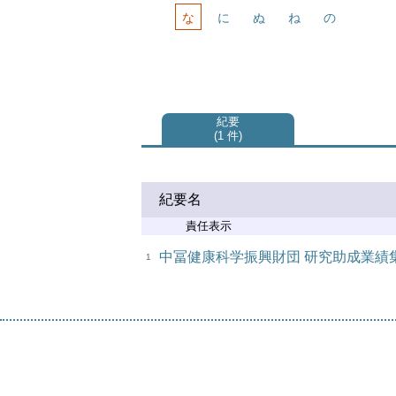
な
に
ぬ
ね
の
紀要
1 件
紀要名
責任表示
中冨健康科学振興財団 研究助成業績
1