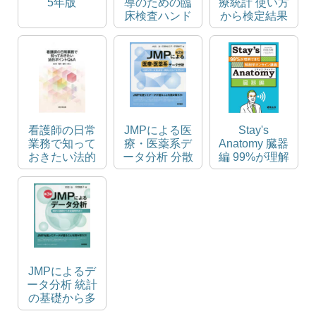
5年版
導のための臨
療統計 使い方
床検査ハンド
から検定結果
ブック
の解釈まで
看護師の日常
JMPによる医
Stay's
業務で知って
療・医薬系デ
Anatomy 臓器
おきたい法的
ータ分析 分散
編 99%が理解
ポイントQ&A
分析・反復測
できた解剖学
定・傾向スコ
オンライン講
アを中心に
義
JMPによるデ
ータ分析 統計
の基礎から多
変量解析まで