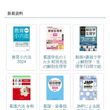
新着資料
教育小六法
看護学生のミ
動画×書籍で学
2024
カタ 町田先生
ぶ解剖学・生
の解剖生理学
理学7日間で総
TV 神経編 ス
復習できる本
キマ時間で学
ぶ21本の講義
動画
看護六法 令和
看護・栄養指
JMPによる医