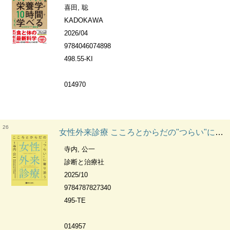
喜田, 聡
KADOKAWA
2026/04
9784046074898
498.55-KI
014970
26
女性外来診療 こころとからだの"つらい"に寄り添う
寺内, 公一
診断と治療社
2025/10
9784787827340
495-TE
014957