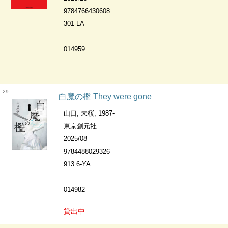
9784766430608
301-LA
014959
29
白魔の檻 They were gone
山口, 未桜, 1987-
東京創元社
2025/08
9784488029326
913.6-YA
014982
貸出中