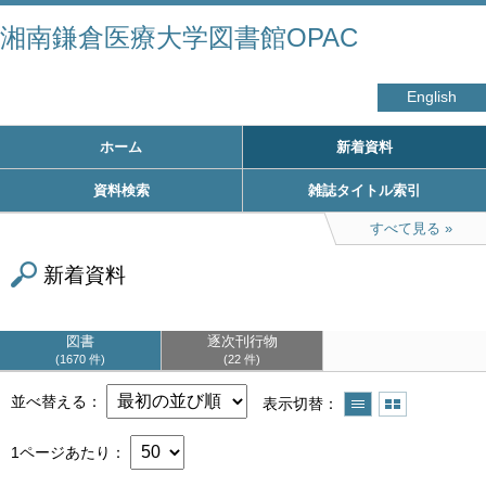
湘南鎌倉医療大学図書館OPAC
English
ホーム
新着資料
資料検索
雑誌タイトル索引
すべて見る
新着資料
図書
逐次刊行物
1670 件
22 件
並べ替える
表示切替
1ページあたり