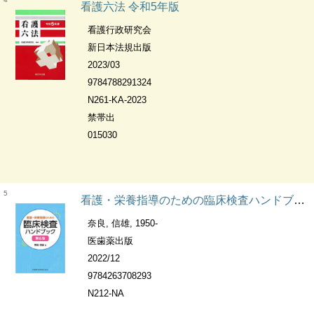
看護六法 令和5年版
看護行政研究会
新日本法規出版
2023/03
9784788291324
N261-KA-2023
禁帯出
015030
5
看護・栄養指導のための臨床検査ハンドブック
奈良, 信雄, 1950-
医歯薬出版
2022/12
9784263708293
N212-NA