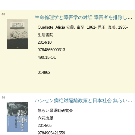
48
生命倫理学と障害学の対話 障害者を排除しない生命倫理へ
Ouellette, Alicia 安藤, 泰至, 1961- 児玉, 真美, 1956-
生活書院
2014/10
9784865000313
490.15-OU
014962
49
ハンセン病絶対隔離政策と日本社会 無らい県運動の研究
無らい県運動研究会
六花出版
2014/05
9784905421559