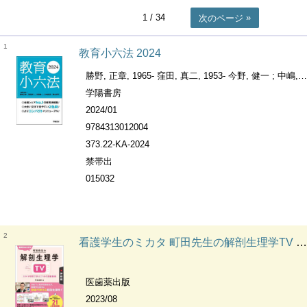
1
/ 34
次のページ
1
教育小六法 2024
勝野, 正章, 1965- 窪田, 真二, 1953- 今野, 健一 ; 中嶋, 哲彦, 1955- ; 野村, 武司, 1960-
学陽書房
2024/01
9784313012004
373.22-KA-2024
禁帯出
015032
2
看護学生のミカタ 町田先生の解剖生理学TV 神経編 スキマ時間で学ぶ21本の講義動画
医歯薬出版
2023/08