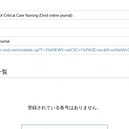
f Critical Care Nursing (Ovid online journal)
ournal
idsp.ovid.com/ovidweb.cgi?T=JS&NEWS=n&CSC=Y&PAGE=toc&D=ovft&AN=0
号一覧
登録されている各号はありません。