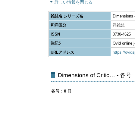
詳しい情報を閉じる
雑誌名,シリーズ名
Dimensions o
和洋区分
洋雑誌
ISSN
0730-4625
注記5
Ovid online j
URLアドレス
https://ov
Dimensions of Critic… - 各
各号
0
冊