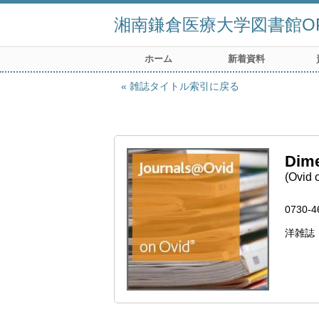
湘南鎌倉医療大学図書館OP
ホーム
新着資料
雑誌タイトル索引に戻る
Dime
(Ovid o
0730-4
洋雑誌