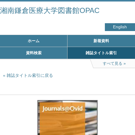
湘南鎌倉医療大学図書館OPAC
English
ホーム
新着資料
資料検索
雑誌タイトル索引
すべて見る
雑誌タイトル索引に戻る