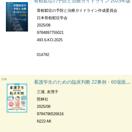
骨粗鬆症の予防と治療ガイドライン 2025年版
骨粗鬆症の予防と治療ガイドライン作成委員会
日本骨粗鬆症学会
2025/08
9784897755021
493.6-KO-2025
014792
218
看護学生のための臨床判断 22事例・60場面で身につく : コンセプトを用いた看護実践につながる「思考過程」 プチナース
三浦, 友理子
照林社
2025/08
9784796526616
N222-MI