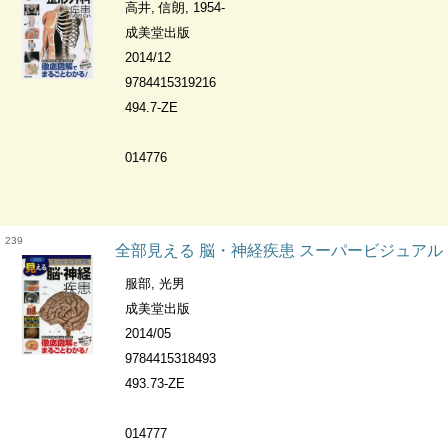
高井, 信朗, 1954-
成美堂出版
2014/12
9784415319216
494.7-ZE
014776
239
全部見える 脳・神経疾患 スーパービジュアル
服部, 光男
成美堂出版
2014/05
9784415318493
493.73-ZE
014777