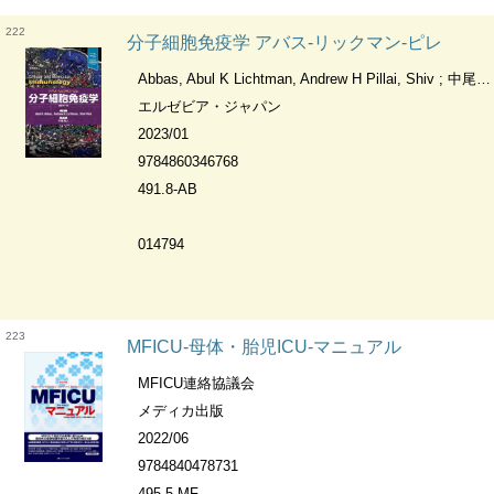
222
分子細胞免疫学 アバス-リックマン-ピレ
Abbas, Abul K Lichtman, Andrew H Pillai, Shiv ; 中尾, 篤人
エルゼビア・ジャパン
2023/01
9784860346768
491.8-AB
014794
223
MFICU-母体・胎児ICU-マニュアル
MFICU連絡協議会
メディカ出版
2022/06
9784840478731
495.5-MF