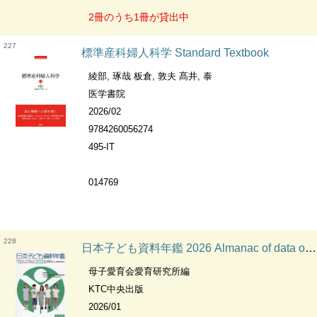
2冊のうち1冊が貸出中
227
標準産科婦人科学 Standard Textbook
綾部, 琢哉 板倉, 敦夫 髙井, 泰
医学書院
2026/02
9784260056274
495-IT
014769
228
日本子ども資料年鑑 2026 Almanac of data on Japanese children
母子愛育会愛育研究所編
KTC中央出版
2026/01