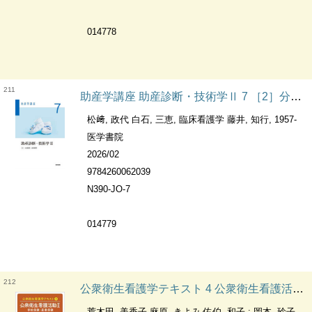
014778
211
助産学講座 助産診断・技術学Ⅱ 7 ［2］分娩期・産褥期
松﨑, 政代 白石, 三恵, 臨床看護学 藤井, 知行, 1957-
医学書院
2026/02
9784260062039
N390-JO-7
014779
212
公衆衛生看護学テキスト 4 公衆衛生看護活動Ⅱ学校保健・産業保健
荒木田, 美香子 麻原, きよみ 佐伯, 和子 ; 岡本, 玲子, 1960-