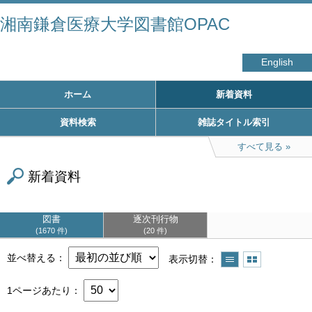
湘南鎌倉医療大学図書館OPAC
English
ホーム
新着資料
資料検索
雑誌タイトル索引
すべて見る
新着資料
図書
逐次刊行物
1670 件
20 件
並べ替える
表示切替
1ページあたり