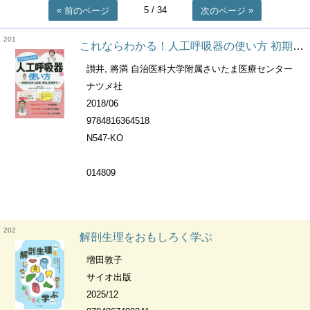
5
/ 34
前のページ
次のページ
201
これならわかる！人工呼吸器の使い方 初期対応から設定、管理、抜管まで ナースのための基礎BOOK
讃井, 將満 自治医科大学附属さいたま医療センター
ナツメ社
2018/06
9784816364518
N547-KO
014809
202
解剖生理をおもしろく学ぶ
増田敦子
サイオ出版
2025/12