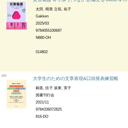
太田, 晴美 立垣, 祐子
Gakken
2025/03
9784055100687
N880-OH
014802
205
大学生のための文章表現&口頭発表練習帳
銅直, 信子 坂東, 実子
国書刊行会
2021/11
9784336072825
816-DO