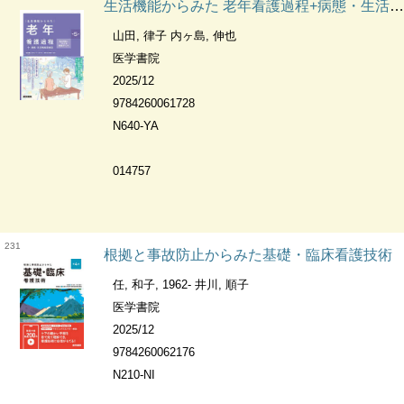
生活機能からみた 老年看護過程+病態・生活機能関連図 臨床判断につながる観察ポイント
山田, 律子 内ヶ島, 伸也
医学書院
2025/12
9784260061728
N640-YA
014757
231
根拠と事故防止からみた基礎・臨床看護技術
任, 和子, 1962- 井川, 順子
医学書院
2025/12
9784260062176
N210-NI