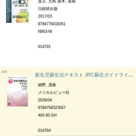
道又, 元裕 露木, 菜緒
日総研出版
2017/03
9784776018261
N953-NI
014791
226
新生児蘇生法テキスト JRC蘇生ガイドライン2025に基づく
細野, 茂春
メジカルビュー社
2026/04
9784758323567
493.95-SH
014764