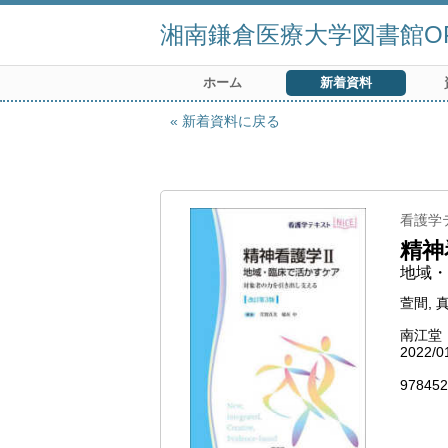
湘南鎌倉医療大学図書館OP
ホーム
新着資料
新着資料に戻る
看護学テ
精神
地域・
萱間, 真
南江堂
2022/0
978452