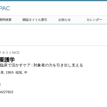
AC
資料検索
雑誌タイトル索引
お知らせ
カレンダー
キストNiCE
看護学
臨床で活かすケア : 対象者の力を引き出し支える
美, 1963- 稲垣, 中
1
4227822