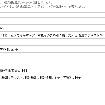
は「紀伊國屋書店」のものを使用しています。
リックすると紀伊國屋書店のオンラインストアの詳細ページを表示します。
822
2 地域・臨床で活かすケア : 対象者の力を引き出し支える 看護学テキストNiC
963- 稲垣, 中
精神障害者福祉--日本
種別 : テキスト. 機器種別 : 機器不用. キャリア種別 : 冊子