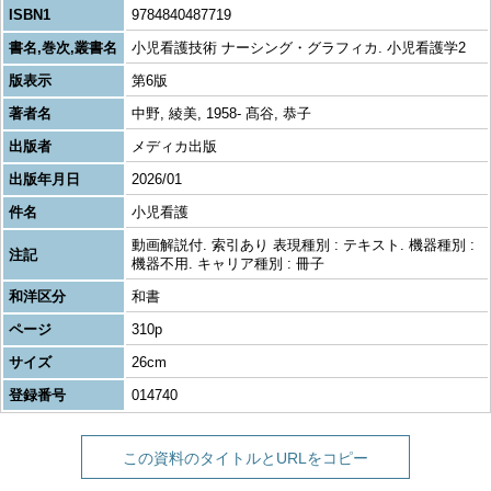
ISBN1
9784840487719
書名,巻次,叢書名
小児看護技術 ナーシング・グラフィカ. 小児看護学2
版表示
第6版
著者名
中野, 綾美, 1958- 髙谷, 恭子
出版者
メディカ出版
出版年月日
2026/01
件名
小児看護
動画解説付. 索引あり 表現種別 : テキスト. 機器種別 :
注記
機器不用. キャリア種別 : 冊子
和洋区分
和書
ページ
310p
サイズ
26cm
登録番号
014740
この資料のタイトルとURLをコピー