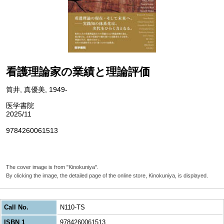
看護理論家の業績と理論評価
筒井, 真優美, 1949-
医学書院
2025/11
9784260061513
The cover image is from "Kinokuniya".
By clicking the image, the detailed page of the online store, Kinokuniya, is displayed.
Call No.
N110-TS
ISBN 1
9784260061513