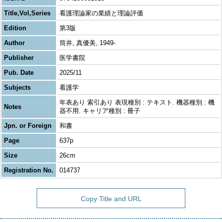
Title,Vol,Series
看護理論家の業績と理論評価
Edition
第3版
Author
筒井, 真優美, 1949-
Publisher
医学書院
Pub. Date
2025/11
Subjects
看護学
年表あり 索引あり 表現種別 : テキスト. 機器種別 : 機
Notes
器不用. キャリア種別 : 冊子
Jpn. or Foreign
和書
Page
637p
Size
26cm
Registration No.
014737
Copy Title and URL