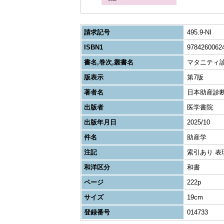
請求記号
495.9-NI
ISBN1
9784260062
書名,巻次,叢書名
マタニティ
版表示
第7版
著者名
日本助産診断
出版者
医学書院
出版年月日
2025/10
件名
助産学
注記
索引あり 表現
和洋区分
和書
ページ
222p
サイズ
19cm
登録番号
014733