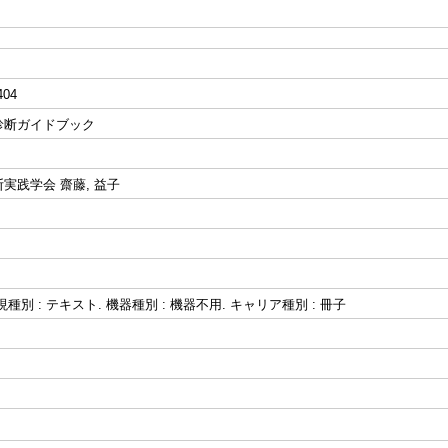
404
診断ガイドブック
実践学会 齋藤, 益子
種別 : テキスト. 機器種別 : 機器不用. キャリア種別 : 冊子