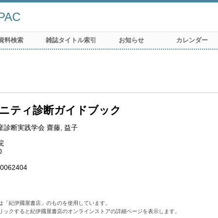
AC
資料検索
雑誌タイトル索引
お知らせ
カレンダー
ニティ診断ガイドブック
産診断実践学会 齋藤, 益子
院
0
0062404
は「紀伊國屋書店」のものを使用しています。
リックすると紀伊國屋書店のオンラインストアの詳細ページを表示します。