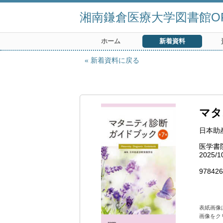
湘南鎌倉医療大学図書館OP
ホーム
新着資料
新着資料に戻る
マタ
日本助
医学書
2025/1
978426
表紙画像
画像をク