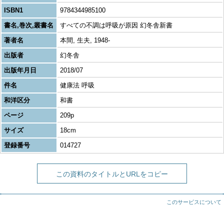
ISBN1
9784344985100
書名,巻次,叢書名
すべての不調は呼吸が原因 幻冬舎新書
著者名
本間, 生夫, 1948-
出版者
幻冬舎
出版年月日
2018/07
件名
健康法 呼吸
和洋区分
和書
ページ
209p
サイズ
18cm
登録番号
014727
この資料のタイトルとURLをコピー
このサービスについて