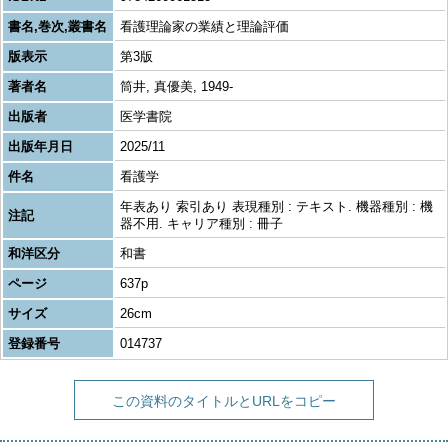
書名,巻次,叢書名
看護理論家の業績と理論評価
版表示
第3版
著者名
筒井, 真優美, 1949-
出版者
医学書院
出版年月日
2025/11
件名
看護学
年表あり 索引あり 表現種別 : テキスト. 機器種別 : 機
注記
器不用. キャリア種別 : 冊子
和洋区分
和書
ページ
637p
サイズ
26cm
登録番号
014737
この資料のタイトルとURLをコピー