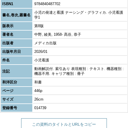
ISBN1
9784840487702
小児の発達と看護 ナーシング・グラフィカ. 小児看護
書名,巻次,叢書名
学1
版表示
第8版
著者名
中野, 綾美, 1958- 髙谷, 恭子
出版者
メディカ出版
出版年月日
2026/01
件名
小児看護
動画解説付. 索引あり 表現種別 : テキスト. 機器種別 :
注記
機器不用. キャリア種別 : 冊子
和洋区分
和書
ページ
446p
サイズ
26cm
登録番号
014739
この資料のタイトルとURLをコピー