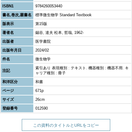
ISBN1
9784260053440
書名,巻次,叢書名
標準微生物学 Standard Textbook
版表示
第15版
著者名
錫谷, 達夫 松本, 哲哉, 1962-
出版者
医学書院
出版年月日
2024/02
件名
微生物学
索引あり 表現種別 : テキスト. 機器種別 : 機器不用. キ
注記
ャリア種別 : 冊子
和洋区分
和書
ページ
671p
サイズ
26cm
登録番号
012590
この資料のタイトルとURLをコピー