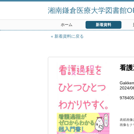
湘南鎌倉医療大学図書館OP
ホーム
新着資料
新着資料に戻る
看護
Gakke
2024/0
978405
表紙画像
画像をク