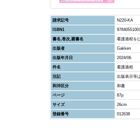
請求記号
N220-KA
ISBN1
9784055100
書名,巻次,叢書名
看護過程を
出版者
Gakken
出版年月日
2024/06
件名
看護過程
注記
出版表示等はカ
和洋区分
和書
ページ
87p
サイズ
26cm
登録番号
012638