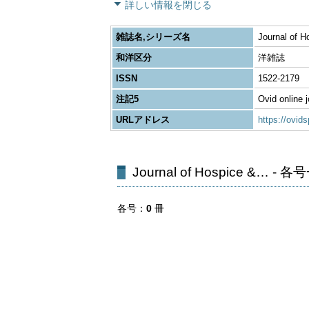
詳しい情報を閉じる
雑誌名,シリーズ名
Journal of Ho
和洋区分
洋雑誌
ISSN
1522-2179
注記5
Ovid online j
URLアドレス
https://ov
Journal of Hospice &… - 
各号
0
冊