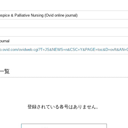
spice & Palliative Nursing (Ovid online journal)
ournal
idsp.ovid.com/ovidweb.cgi?T=JS&NEWS=n&CSC=Y&PAGE=toc&D=ovft&AN=0
各号一覧
登録されている各号はありません。