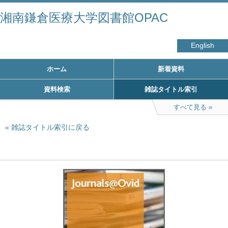
湘南鎌倉医療大学図書館OPAC
English
ホーム
新着資料
資料検索
雑誌タイトル索引
すべて見る
雑誌タイトル索引に戻る