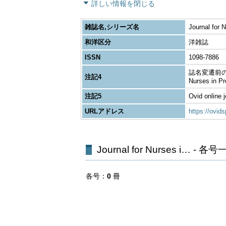
詳しい情報を閉じる
雑誌名,シリーズ名
Journal for 
和洋区分
洋雑誌
ISSN
1098-7886
誌名変遷前のジャ
注記4
Nurses in 
注記5
Ovid online j
URLアドレス
https://ov
Journal for Nurses i… - 各
各号
0
冊