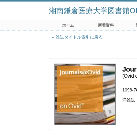
湘南鎌倉医療大学図書館OP
ホーム
新着資料
雑誌タイトル索引に戻る
Jour
(Ovid o
1098-7
洋雑誌