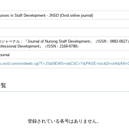
Nurses in Staff Development - JNSD (Ovid online journal)
ーナル：『Journal of Nursing Staff Development』（ISSN：0882-
Professional Development』（ISSN：2169-9798）
ournal
idsp.ovid.com/ovidweb.cgi?T=JS&NEWS=n&CSC=Y&PAGE=toc&D=ovft&AN=0
号一覧
登録されている各号はありません。