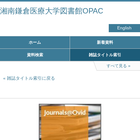
湘南鎌倉医療大学図書館OPAC
English
ホーム
新着資料
資料検索
雑誌タイトル索引
すべて見る
雑誌タイトル索引に戻る