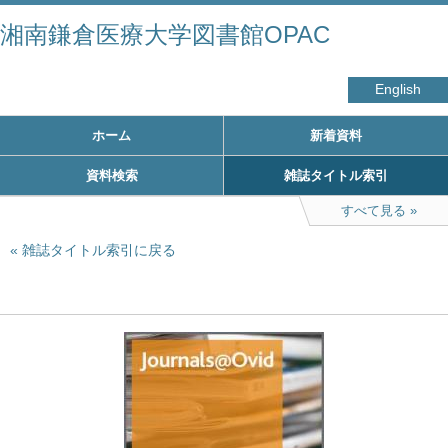
湘南鎌倉医療大学図書館OPAC
English
ホーム
新着資料
資料検索
雑誌タイトル索引
すべて見る
雑誌タイトル索引に戻る