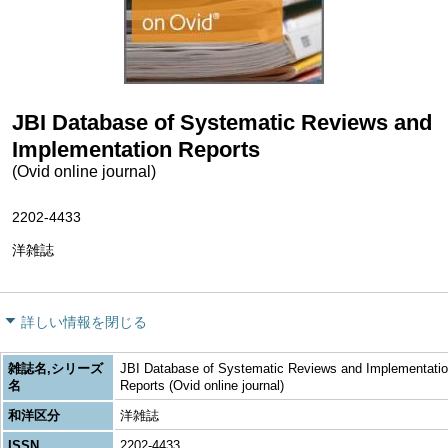
JBI Database of Systematic Reviews and
Implementation Reports
(Ovid online journal)
2202-4433
洋雑誌
詳しい情報を閉じる
雑誌名,シリーズ
JBI Database of Systematic Reviews and Implementati
名
Reports (Ovid online journal)
和洋区分
洋雑誌
ISSN
2202-4433