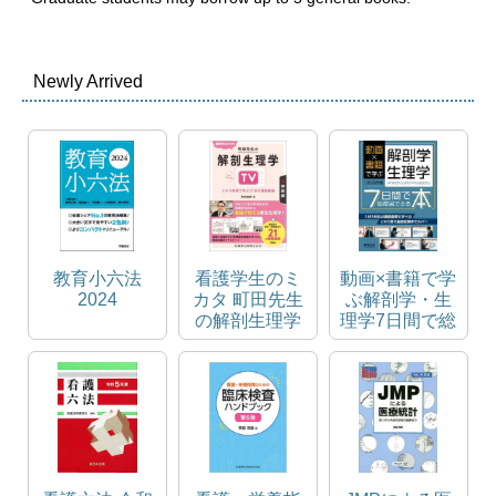
Newly Arrived
教育小六法
看護学生のミ
動画×書籍で学
2024
カタ 町田先生
ぶ解剖学・生
の解剖生理学
理学7日間で総
TV 神経編 ス
復習できる本
キマ時間で学
ぶ21本の講義
動画