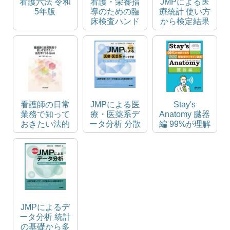
看護六法 令和
看護・栄養指
JMPによる医
5年版
導のための臨
療統計 使い方
床検査ハンド
から検定結果
ブック
の解釈まで
看護師の日常
JMPによる医
Stay's
業務で知って
療・医薬系デ
Anatomy 臓器
おきたい法的
ータ分析 分散
編 99%が理解
ポイントQ&A
分析・反復測
できた解剖学
定・傾向スコ
オンライン講
アを中心に
義
JMPによるデ
ータ分析 統計
の基礎から多